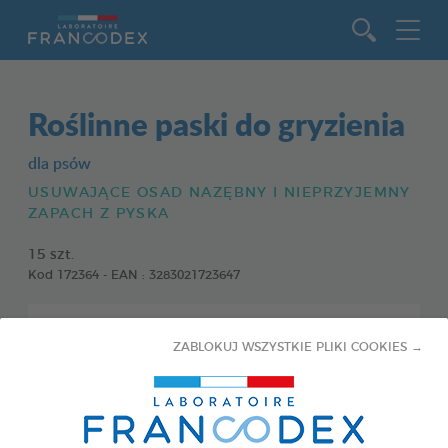
Idź do zawartości
Roślinne paski do gryzienia
dla psów
USUWAJĄCE OSAD NAZĘBNY I NIEPRZYJEMNY
ZAPACH Z PYSKA
15 szt.
Kod 172364 - EAN : 3283021723647
ZABLOKUJ WSZYSTKIE PLIKI COOKIES →