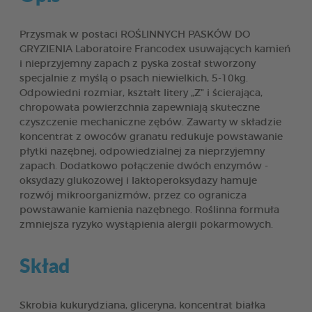
Przysmak w postaci ROŚLINNYCH PASKÓW DO
GRYZIENIA Laboratoire Francodex usuwających kamień
i nieprzyjemny zapach z pyska został stworzony
specjalnie z myślą o psach niewielkich, 5-10kg.
Odpowiedni rozmiar, kształt litery „Z” i ścierająca,
chropowata powierzchnia zapewniają skuteczne
czyszczenie mechaniczne zębów. Zawarty w składzie
koncentrat z owoców granatu redukuje powstawanie
płytki nazębnej, odpowiedzialnej za nieprzyjemny
zapach. Dodatkowo połączenie dwóch enzymów -
oksydazy glukozowej i laktoperoksydazy hamuje
rozwój mikroorganizmów, przez co ogranicza
powstawanie kamienia nazębnego. Roślinna formuła
zmniejsza ryzyko wystąpienia alergii pokarmowych.
Skład
Skrobia kukurydziana, gliceryna, koncentrat białka