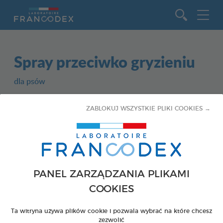
Idź do zawartości
Spray przeciwko gryzieniu
dla psów
Spray 200 ml
ZABLOKUJ WSZYSTKIE PLIKI COOKIES →
Kod 179129 - EAN : 3283021791295
PANEL ZARZĄDZANIA PLIKAMI
COOKIES
Ta witryna używa plików cookie i pozwala wybrać na które chcesz
zezwolić