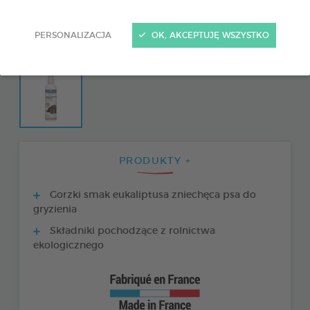
PERSONALIZACJA
OK, AKCEPTUJĘ WSZYSTKO
PRODUKTY +
Gorzki smak eukaliptusa zniechęca psa do
gryzienia
Składniki pochodzące z rolnictwa
ekologicznego