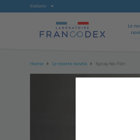
Lingue
Italiano
Le no
novi
Home
Le nostre novità
Spray No Flirt