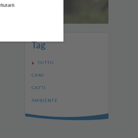
fiutarli
Tag
TUTTO
CANI
GATTI
AMBIENTE