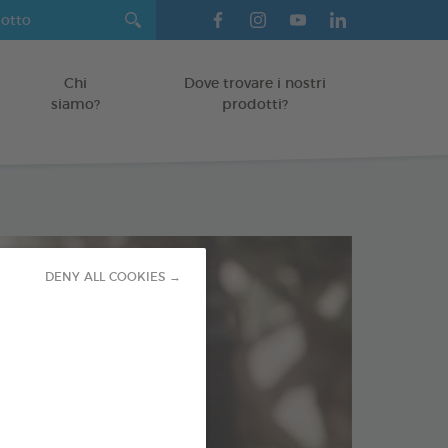
Chi
Dove trovare i nostri
siamo?
prodotti?
DENY ALL COOKIES →