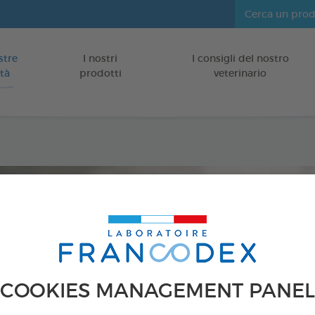
stre
I nostri
I consigli del nostro
Vai al contenuto
tà
prodotti
veterinario
CANI
Pubblicato il
12/08/19
Spray No Flirt
COOKIES MANAGEMENT PANEL