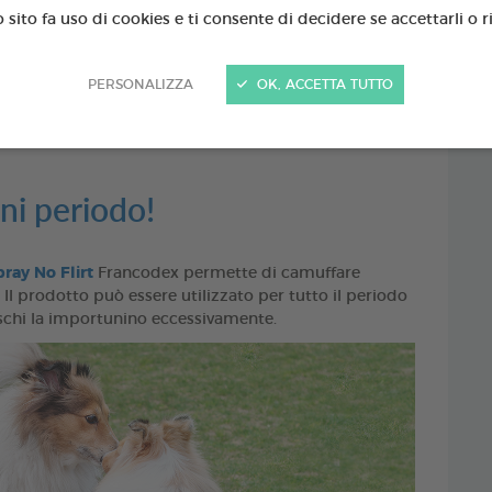
sito fa uso di cookies e ti consente di decidere se accettarli o ri
PERSONALIZZA
OK, ACCETTA TUTTO
ni periodo!
pray No Flirt
Francodex permette di camuffare
 Il prodotto può essere utilizzato per tutto il periodo
aschi la importunino eccessivamente.