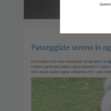
Questo 
Passeggiate serene in og
Formulato con olio essenziale di geranio, lo
S
l'odore generato dalla cagna durante il calore.
del calore dalla cagna, evitando che i cani m