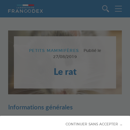
Aller au contenu
PETITS MAMMIFÈRES
Publié le
27/08/2019
Le rat
Informations générales
CONTINUER SANS ACCEPTER →