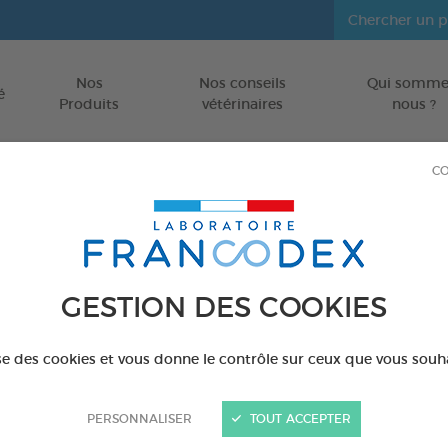
Nos
Nos conseils
Qui somme
Aller au contenu
é
Produits
vétérinaires
nous ?
CO
GESTION DES COOKIES
ise des cookies et vous donne le contrôle sur ceux que vous souh
PERSONNALISER
TOUT ACCEPTER