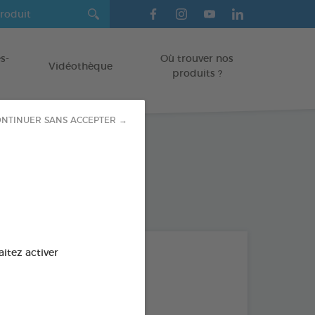
s-
Où trouver nos
Vidéothèque
produits ?
NTINUER SANS ACCEPTER →
Sujet
aitez activer
TOUS