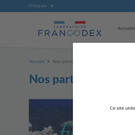
Langues
Français
Actualit
Accueil
Nos partenaires
Nos partenaires
Ce site util