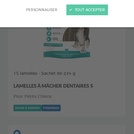
PERSONNALISER
TOUT ACCEPTER
15 lamelles - Sachet de 224 g
LAMELLES À MÂCHER DENTAIRES S
Pour Petits Chiens
Dents & Haleine
Friandises