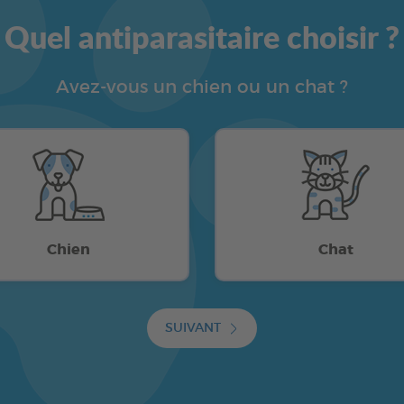
Quel antiparasitaire choisir ?
Avez-vous un chien ou un chat ?
Chien
Chat
SUIVANT