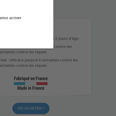
L
SPRAY DE 250 ML
aitez activer
LES + PRODUITS
e sur les chiots et chatons dès 2 jours d'âge
hien : efficace jusqu'à 3 mois contre les
semaines contre les tiques
hat : efficace jusqu'à 6 semaines contre les
semaines contre les tiques.
OÙ ACHETER ?