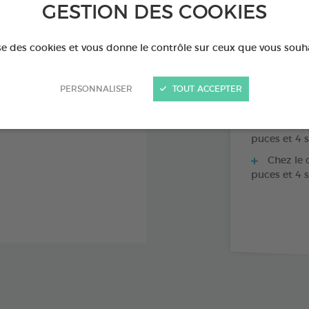
GESTION DES COOKIES
SPRAY DE 100 M
ise des cookies et vous donne le contrôle sur ceux que vous souh
PERSONNALISER
TOUT ACCEPTER
Utilisabl
Chez le c
puces et 4 
Chez le c
puces et 4 