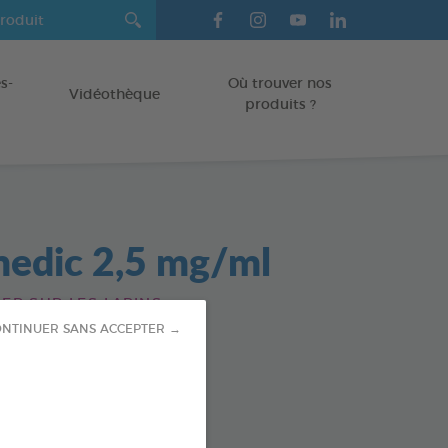
s-
Où trouver nos
Vidéothèque
produits ?
medic 2,5 mg/ml
SER SUR LES LAPINS
NTINUER SANS ACCEPTER →
l
od : 3283021703632
SPONIBLE AUSSI EN :