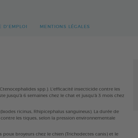
 D'EMPLOI
MENTIONS LÉGALES
tenocephalides spp.). L‘efficacité insecticide contre les
ste jusqu’à 6 semaines chez le chat et jusqu’à 3 mois chez
 (Ixodes ricinus, Rhipicephalus sanguineus). La durée de
s contre les tiques, selon la pression environnementale
s poux broyeurs chez le chien (Trichodectes canis) et le