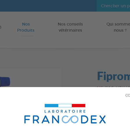
Nos
Nos conseils
Qui somme
Aller au contenu
é
Produits
vétérinaires
nous ?
Fipro
NE PAS UTILI
CO
Spray de 500 m
Réf 170363 - Genc
PRODUIT DI