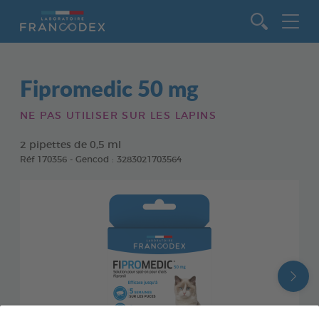
Aller au contenu
Fipromedic 50 mg
NE PAS UTILISER SUR LES LAPINS
2 pipettes de 0,5 ml
Réf 170356 - Gencod : 3283021703564