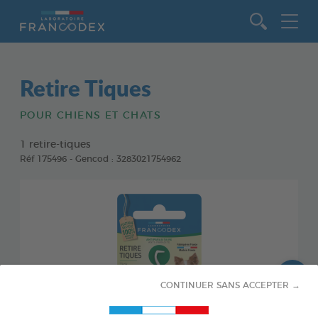
Aller au contenu
Retire Tiques
POUR CHIENS ET CHATS
1 retire-tiques
Réf 175496 - Gencod : 3283021754962
CONTINUER SANS ACCEPTER →