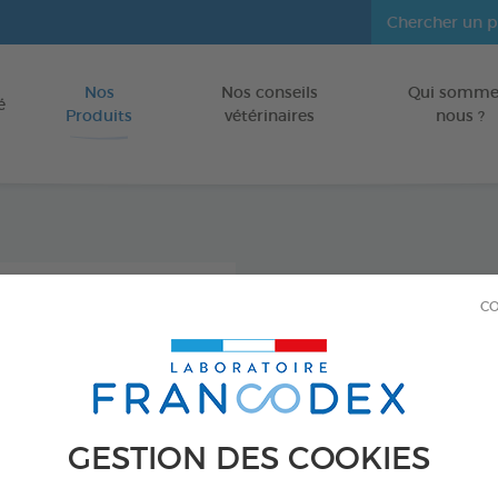
Nos
Nos conseils
Qui somme
Aller au contenu
é
Produits
vétérinaires
nous ?
Vitam
CO
POUR COBAY
Flacon de 250 
Réf 170003 - Genc
GESTION DES COOKIES
PRODUIT DI