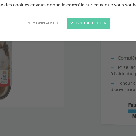
ise des cookies et vous donne le contrôle sur ceux que vous souh
FLACON DE 15 
FLACON DE 125
PERSONNALISER
TOUT ACCEPTER
Complète
Prise fac
à l'aide du 
Teneur e
d’ouverture