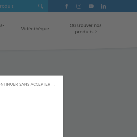
s-
Où trouver nos
Vidéothèque
produits ?
ine C 250ml
NTINUER SANS ACCEPTER →
ES
ml
od : 3283021700037
SPONIBLE AUSSI EN :