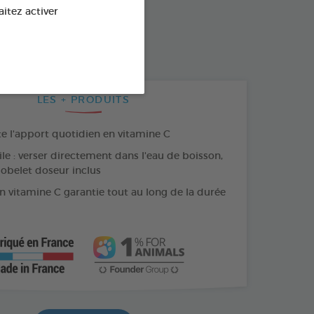
aitez activer
ML
FLACON DE 500 ML
 ML
LES + PRODUITS
 l'apport quotidien en vitamine C
ile : verser directement dans l'eau de boisson,
gobelet doseur inclus
n vitamine C garantie tout au long de la durée