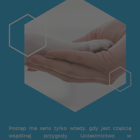
Postęp ma sens tylko wtedy, gdy jest częścią
wspólnej przygody. Uczestnictwo w