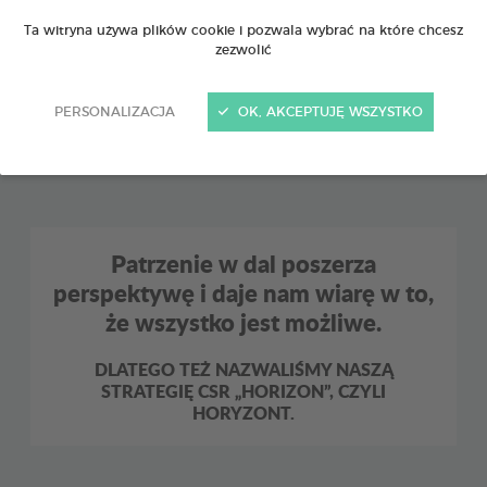
|
Ta witryna używa plików cookie i pozwala wybrać na które chcesz
zezwolić
NASZE PODEJŚCIE
|
PERSONALIZACJA
OK, AKCEPTUJĘ WSZYSTKO
PRZEDSTAWIAMY NASZE 3 FILARY STRATEGII
CSR
Patrzenie w dal poszerza
perspektywę i daje nam wiarę w to,
że wszystko jest możliwe.
DLATEGO TEŻ NAZWALIŚMY NASZĄ
STRATEGIĘ CSR „HORIZON”, CZYLI
HORYZONT.