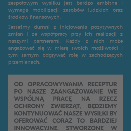
zespołowym wysiłku jest bardzo ambitne i
wymaga mobilizacji zasobów ludzkich oraz
środków finansowych.
Jesteśmy dumni z inicjowania pozytywnych
zmian i ze współpracy przy ich realizacji z
naszymi partnerami. Każdy z nich może
angażować się w miarę swoich możliwości i
tym samym odgrywać rolę w zachodzących
przemianach.
OD OPRACOWYWANIA RECEPTUR
PO NASZE ZAANGAŻOWANIE WE
WSPÓLNĄ PRACĘ NA RZECZ
OCHRONY ZWIERZĄT, BĘDZIEMY
KONTYNUOWAĆ NASZE WYSIŁKI BY
OFEROWAĆ CORAZ TO BARDZIEJ
INNOWACYJNE, STWORZONE W