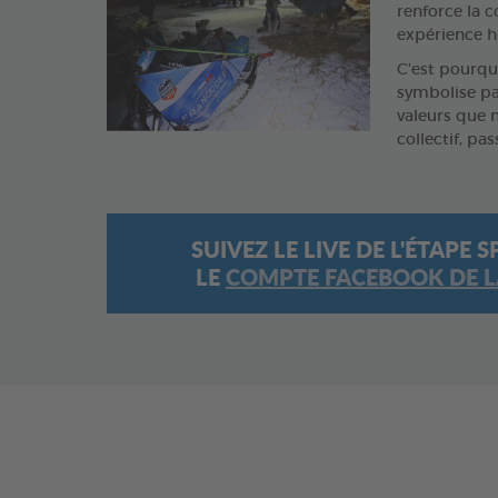
renforce la c
expérience h
C'est pourqu
symbolise pa
valeurs que n
collectif, pa
SUIVEZ LE LIVE DE L'ÉTAP
LE
COMPTE FACEBOOK DE L