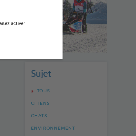
 -
aitez activer
Sujet
TOUS
CHIENS
CHATS
ENVIRONNEMENT