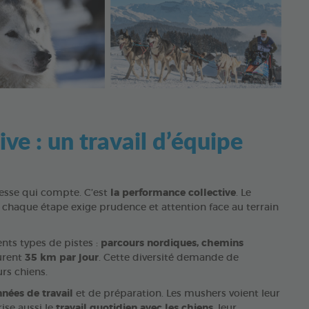
ve : un travail d’équipe
tesse qui compte. C’est
la performance collective
. Le
 chaque étape exige prudence et attention face au terrain
ents types de pistes :
parcours nordiques, chemins
urent
35 km par jour
. Cette diversité demande de
rs chiens.
nnées de travail
et de préparation. Les mushers voient leur
ise aussi le
travail quotidien avec les chiens
, leur