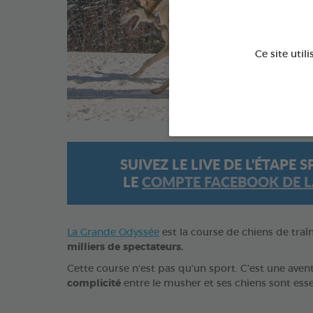
s
Ce site util
SUIVEZ LE LIVE DE L'ÉTAP
LE
COMPTE FACEBOOK DE L
La Grande Odyssée
est la course de chiens de traîn
milliers de spectateurs.
Cette course n’est pas qu’un sport. C’est une av
complicité
entre le musher et ses chiens sont ess