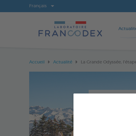
Langues
Français
Actualit
Accueil
Actualité
La Grande Odyssée, l'étap
La