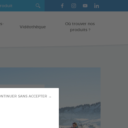
s-
Où trouver nos
Vidéothèque
produits ?
NTINUER SANS ACCEPTER →
 7A