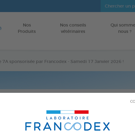
Nos
Nos conseils
Qui somme
Aller au contenu
é
Produits
vétérinaires
nous ?
e 7A sponsorisée par Francodex - Samedi 17 Janvier 2026 !
CO
CHIENS
Publié le
14/01/2026
 Grande Odyssée, l'étape