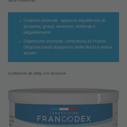
latte materno.
Crescita ottimale : apporto equilibrato di
proteine, grassi, vitamine, minerali e
oligoelementi
Digestione ottimale: contributo di Frutto-
OligoSaccaridi (supporto della flora) e senza
amido
Confezione da 200g con dosatore