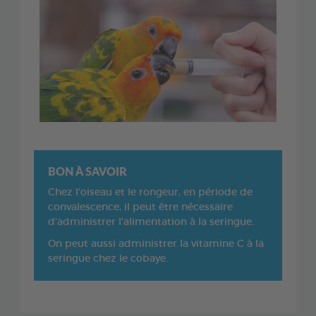
BON À SAVOIR
Chez l'oiseau et le rongeur, en période de
convalescence, il peut être nécessaire
d'administrer l'alimentation à la seringue.
On peut aussi administrer la vitamine C à la
seringue chez le cobaye.