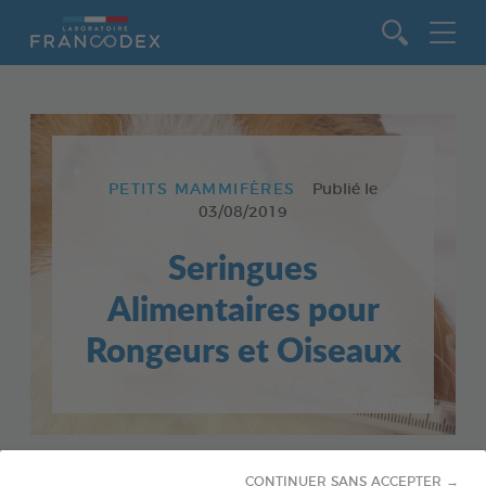
Aller au contenu
PETITS MAMMIFÈRES
Publié le
03/08/2019
Seringues
Alimentaires pour
Rongeurs et Oiseaux
CONTINUER SANS ACCEPTER →