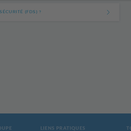
ÉCURITÉ (FDS) ?
 contenant les informations essentielles sur une
e. Elle sert donc à définir les potentiels risques liés
ps://www.quickfds.com/
isissez « FRANCODEX », puis la langue de la FDS
OUPE
LIENS PRATIQUES
T