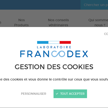
Nos
Nos conseils
Qui somme
Aller au contenu
é
Produits
vétérinaires
nous ?
CO
GESTION DES COOKIES
ise des cookies et vous donne le contrôle sur ceux que vous souh
RÉINITIALISER LA RECHERCHE
PERSONNALISER
TOUT ACCEPTER