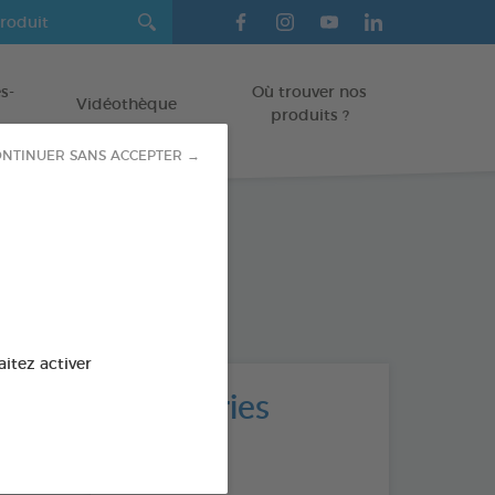
s-
Où trouver nos
Vidéothèque
produits ?
NTINUER SANS ACCEPTER →
aitez activer
Catégories
TOUS