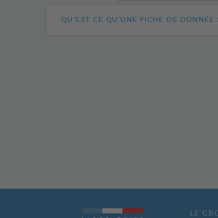
QU’EST CE QU’UNE FICHE DE DONNÉE S
Une fiche de donnée sécurité est un document
substance, la composition d’un produit chimiqu
au produit.
Pour se procurer la FDS, rendez-vous sur :
htt
Dans l’encart de recherche du fournisseur, sa
désirée.
Et saisissez la référence du produit.
J'ai toujours besoin d'aide
LE GR