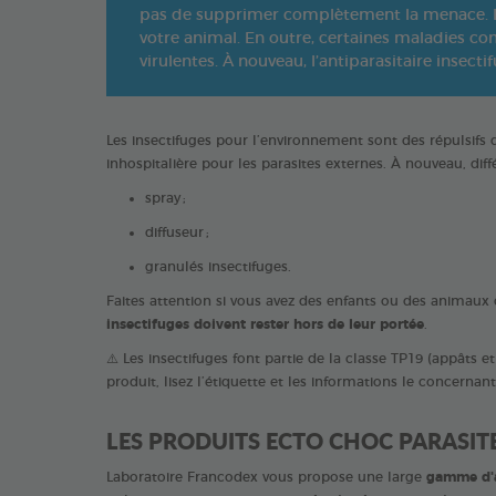
pas de supprimer complètement la menace. Le
votre animal. En outre, certaines maladies c
virulentes. À nouveau, l’antiparasitaire insecti
Les insectifuges pour l’environnement sont des répulsifs 
inhospitalière pour les parasites externes. À nouveau, diff
spray ;
diffuseur ;
granulés insectifuges.
Faites attention si vous avez des enfants ou des animaux 
insectifuges doivent rester hors de leur portée
.
⚠️ Les insectifuges font partie de la classe TP19 (appâts et
produit, lisez l’étiquette et les informations le concernant
LES PRODUITS ECTO CHOC PARASITE
Laboratoire Francodex vous propose une large
gamme d'a