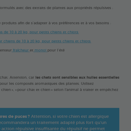
 formulés avec des extraits de plantes aux propriétés répulsives :
produits afin de s’adapter à vos préférences et à vos besoins :
s de 10 à 20 kg
,
pour petits chiens et chiots
r chiens de 10 à 20 kg
,
pour petits chiens et chiots
senteur
fraîcheur
et
monoï
pour l’été
chat. Attention, car
les chats sont sensibles aux huiles essentielles
 pour les composés aromatiques des plantes. Utilisez
 chien », « pour chat et chien » selon l'animal à traiter et empêchez
ures de puces ?
Attention, si votre chien est allergique
 recommandera un traitement adapté plus fort qu’un
e action répulsive insuffisante du répulsif ne permet