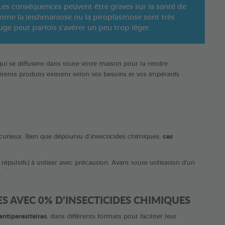
s conséquences peuvent être graves sur la santé de
omme la leishmaniose ou la piroplasmose sont très
fuge peut parfois s’avérer un peu trop léger.
qui se diffusent dans toute votre maison pour la rendre
érents produits existent selon vos besoins et vos impératifs :
curieux. Bien que dépourvu d’insecticides chimiques,
ces
 répulsifs) à utiliser avec précaution. Avant toute utilisation d'un
.
S AVEC 0% D’INSECTICIDES CHIMIQUES
ntiparasitaires
, dans différents formats pour faciliter leur