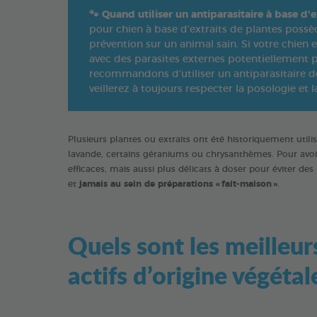
🐾
Quand utiliser un antiparasitaire à base d'e
pour chien à base d'extraits de plantes possède
prévention sur un animal sain. Si votre chien 
avec des parasites externes potentiellement p
recommandons d’utiliser un antiparasitaire de
veillerez à toujours respecter la posologie et
Plusieurs plantes ou extraits ont été historiquement utilisé
lavande, certains géraniums ou chrysanthèmes. Pour avoir u
efficaces, mais aussi plus délicats à doser pour éviter des 
et
jamais au sein de préparations « fait-maison »
.
Quels sont les meilleur
actifs d’origine végétal