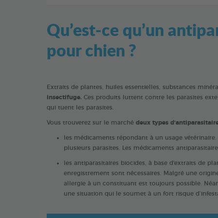
Qu’est-ce qu’un antipar
pour chien ?
Extraits de plantes, huiles essentielles, substances min
insectifuge.
Ces produits luttent contre les parasites ext
qui tuent les parasites.
Vous trouverez sur le marché
deux types d’antiparasitair
les médicaments répondant à un usage vétérinaire. L
plusieurs parasites. Les médicaments antiparasitair
les antiparasitaires biocides, à base d'extraits de 
enregistrement sont nécessaires. Malgré une origine 
allergie à un constituant est toujours possible. Néan
une situation qui le soumet à un fort risque d’infest