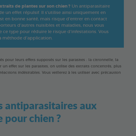
xtraits de plantes sur son chien ?
Un antiparasitaire
 un effet répulsif. Il s’utilise ainsi uniquement en
est en bonne santé, mais risque d’entrer en contact
orteurs d'autres nuisibles et maladies, nous vous
 ce type pour réduire le risque d’infestations. Vous
 la méthode d’application.
s pour leurs effets supposés sur les parasites : la citronnelle, la
n effet sur les parasites, on utilise des extraits concentrés, plus
réactions indésirables. Vous veillerez à les utiliser avec précaution
s antiparasitaires aux
e pour chien ?