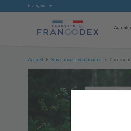
Langues
Français
Actualit
Accueil
Nos conseils vétérinaires
Comment lu