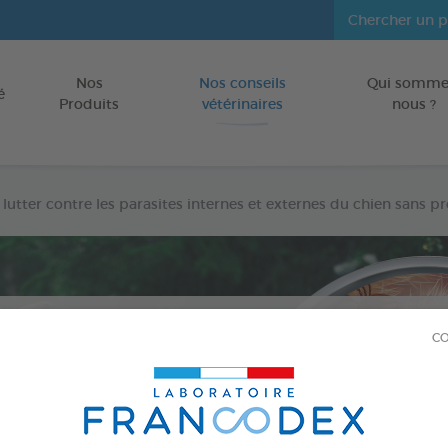
Nos
Nos conseils
Qui somme
Aller au contenu
é
Produits
vétérinaires
nous ?
tter contre les parasites internes et externes du chien sans p
CO
CHIENS
Publié le
02/08/2023
Comment lutter contre le