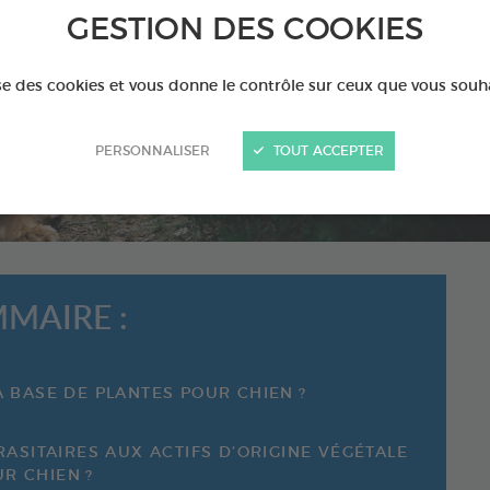
arasites internes et extern
GESTION DES COOKIES
du chien sans produits
chimiques ?
ise des cookies et vous donne le contrôle sur ceux que vous souh
PERSONNALISER
TOUT ACCEPTER
MAIRE :
À BASE DE PLANTES POUR CHIEN ?
RASITAIRES AUX ACTIFS D’ORIGINE VÉGÉTALE
R CHIEN ?