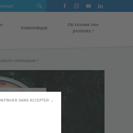
s-
Où trouver nos
Vidéothèque
produits ?
roduits chimiques ?
NTINUER SANS ACCEPTER →
s