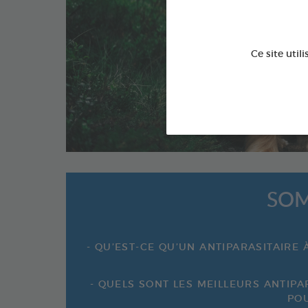
p
Ce site util
SOM
- QU’EST-CE QU’UN ANTIPARASITAIRE 
- QUELS SONT LES MEILLEURS ANTIPA
POU