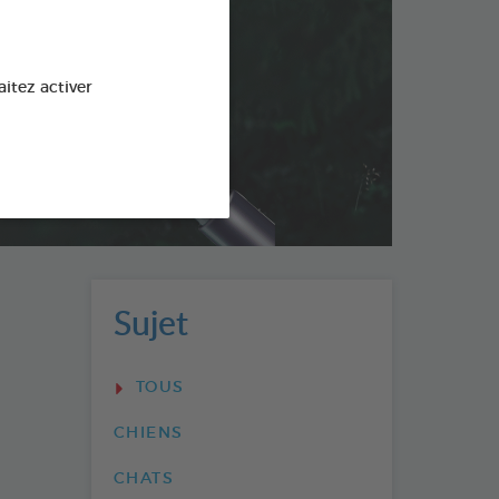
es
aitez activer
Sujet
TOUS
CHIENS
CHATS