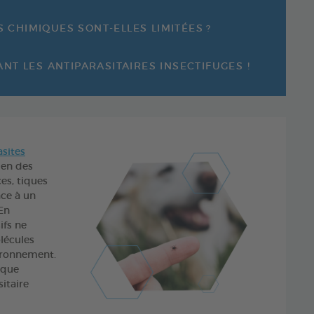
S CHIMIQUES SONT-ELLES LIMITÉES ?
T LES ANTIPARASITAIRES INSECTIFUGES !
asites
ien des
es, tiques
âce à un
 En
ifs ne
lécules
ironnement.
isque
itaire