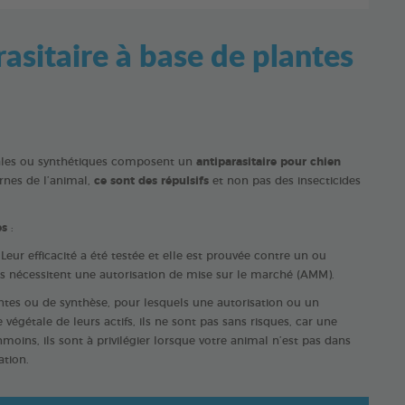
asitaire à base de plantes
érales ou synthétiques composent un
antiparasitaire pour chien
ernes de l’animal,
ce sont des répulsifs
et non pas des insecticides
es
:
eur efficacité a été testée et elle est prouvée contre un ou
es nécessitent une autorisation de mise sur le marché (AMM).
plantes ou de synthèse, pour lesquels une autorisation ou un
végétale de leurs actifs, ils ne sont pas sans risques, car une
moins, ils sont à privilégier lorsque votre
animal n’est pas dans
ation.