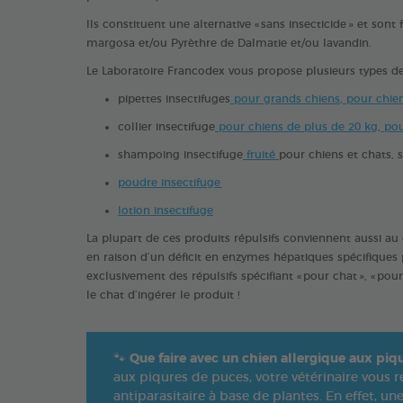
Ils constituent une alternative « sans insecticide » et sont
margosa et/ou Pyrèthre de Dalmatie et/ou lavandin.
Le Laboratoire Francodex vous propose plusieurs types de 
pipettes insectifuges
pour grands chiens
,
pour chien
collier insectifuge
pour chiens de plus de 20 kg
,
pou
shampoing insectifuge
fruité
pour chiens et chats, 
poudre insectifuge
lotion insectifuge
La plupart de ces produits répulsifs conviennent aussi au 
en raison d’un déficit en enzymes hépatiques spécifiques
exclusivement des répulsifs spécifiant « pour chat », « pour
le chat d’ingérer le produit !
🐾
Que faire avec un chien allergique aux piq
aux piqures de puces, votre vétérinaire vous
antiparasitaire à base de plantes. En effet, un